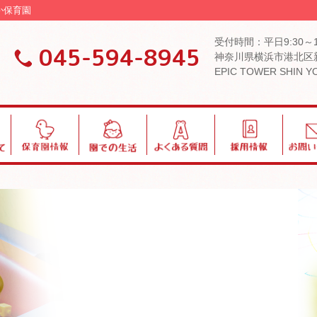
か保育園
受付時間：平日9:30～
045-594-8945
神奈川県横浜市港北区新
EPIC TOWER SHIN 
保
園
よ
採
お
育
で
く
用
問
園
の
あ
い
情
生
る
合
報
活
質
わ
問
せ
ブログ・お知らせ