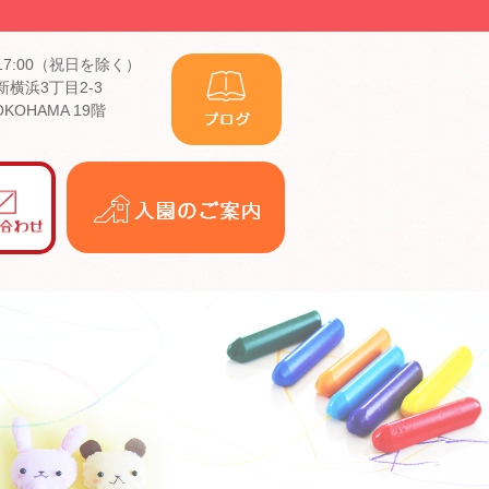
17:00（祝日を除く）
横浜3丁目2-3
YOKOHAMA 19階
入
園
の
ご
案
内