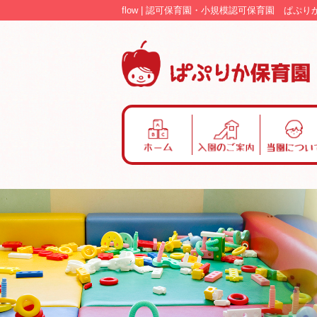
flow | 認可保育園・小規模認可保育園 ぱぷり
ホ
入
当
ー
園
園
ム
の
に
ご
つ
案
い
内
て