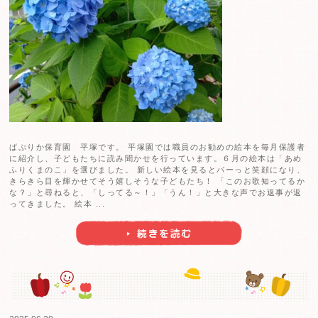
こんにちは！ぱぷりか鶴ヶ峰です(^^♪ 今日はぶどう組
します
6月制作
クレヨンで描いた後に絵の具では
た。ピンクと黄色の2色から好きな色を選びました。絵の
うでこの後にたくさん絵の具で遊びました。
6月の製
に変身します。楽しみにしていてくださいね
小麦粉
に水 ...