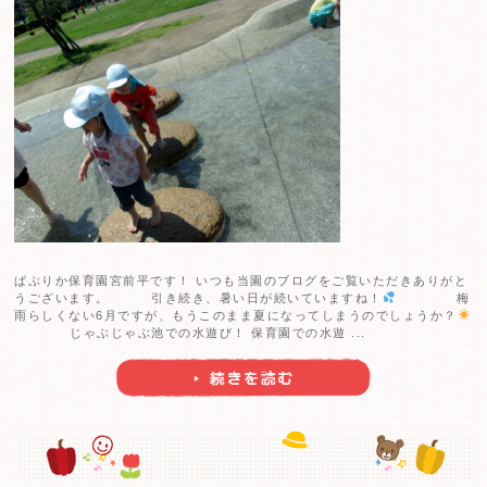
みんなが新聞びりびりで遊んだ新聞を取っておいて、新
びました。PVA のりを混ぜて仕上げます。みんな真剣な
ます。
ぎゅーっと絞ると水が落ちるよ、大発見
僕
よ
何これ？本当に新聞紙？
こねこね、面白いね
冷
ち
小さく千切って何作ろうかな？
色々な形ができる
な ...