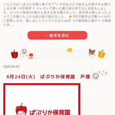
こんにちは！ぱぷりか鶴ヶ峰です(^^♪ 鶴ヶ峰に新しい
ミヤマクワガタの°˖✧はさみくん✧˖°です！！ ネーミン
考えてもらいました。園長はベタに「ミヤマくん」かな
いたのですが…やっぱり子どもの感性ってすごいですよね
はさみくんと子どもたちとの様子をアップしていきますの
...