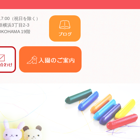
17:00（祝日を除く）
横浜3丁目2-3
YOKOHAMA 19階
入
園
の
ご
案
内