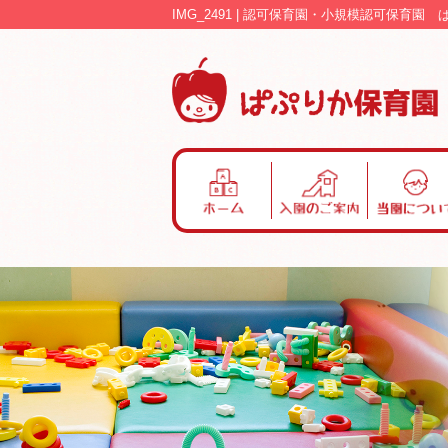
IMG_2491 | 認可保育園・小規模認可保育園
ホ
入
当
ー
園
園
ム
の
に
ご
つ
案
い
内
て