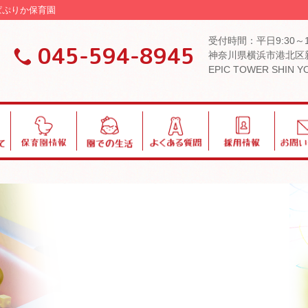
 ぱぷりか保育園
受付時間：平日9:30～
045-594-8945
神奈川県横浜市港北区新
EPIC TOWER SHIN 
保
園
よ
採
お
育
で
く
用
問
園
の
あ
い
情
生
る
合
報
活
質
わ
問
せ
ブログ・お知らせ