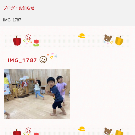
ブログ・お知らせ
IMG_1787
IMG_1787