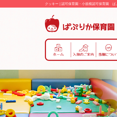
クッキー | 認可保育園・小規模認可保育園 
ホ
入
当
ー
園
園
ム
の
に
ご
つ
案
い
内
て