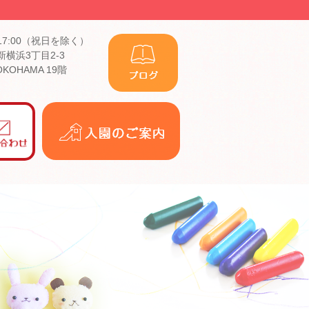
17:00（祝日を除く）
横浜3丁目2-3
YOKOHAMA 19階
入
園
の
ご
案
内