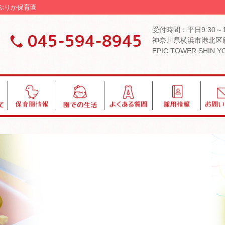
ぱぷりか保育園
受付時間：平日9:30～
045-594-8945
神奈川県横浜市港北区新
EPIC TOWER SHIN 
保
園
よ
採
お
育
で
く
用
問
園
の
あ
い
情
生
る
合
報
活
質
わ
問
せ
ブログ・お知らせ