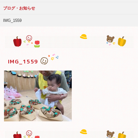
ブログ・お知らせ
IMG_1559
IMG_1559