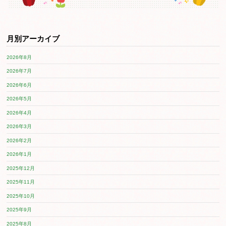
月別アーカイブ