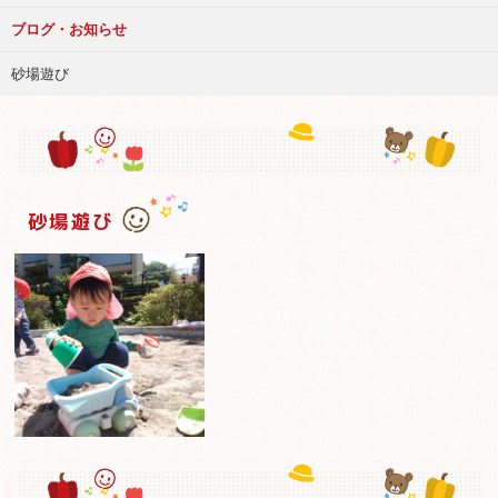
ブログ・お知らせ
砂場遊び
砂場遊び