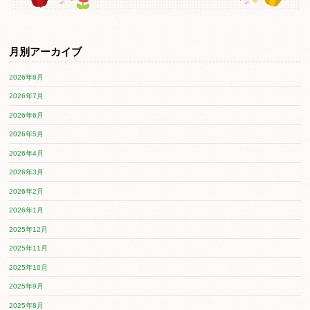
月別アーカイブ
2026年8月