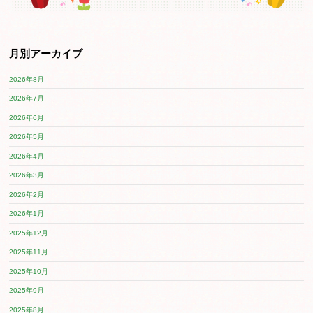
月別アーカイブ