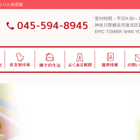
ぱぷりか保育園
受付時間：平日9:30～
045-594-8945
神奈川県横浜市港北区新
EPIC TOWER SHIN 
保
園
よ
採
お
育
で
く
用
問
園
の
あ
い
情
生
る
合
報
活
質
わ
問
せ
ブログ・お知らせ