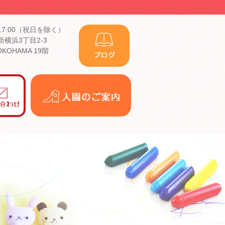
17:00（祝日を除く）
横浜3丁目2-3
YOKOHAMA 19階
入
園
の
ご
案
内