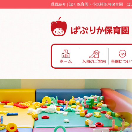
職員紹介 | 認可保育園・小規模認可保育園 
ホ
入
当
ー
園
園
ム
の
に
ご
つ
案
い
内
て