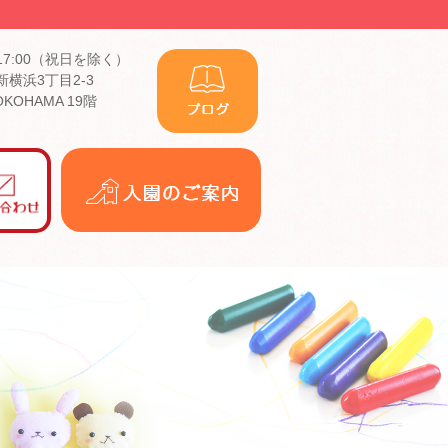
17:00（祝日を除く）
横浜3丁目2-3
YOKOHAMA 19階
入
園
の
ご
案
内