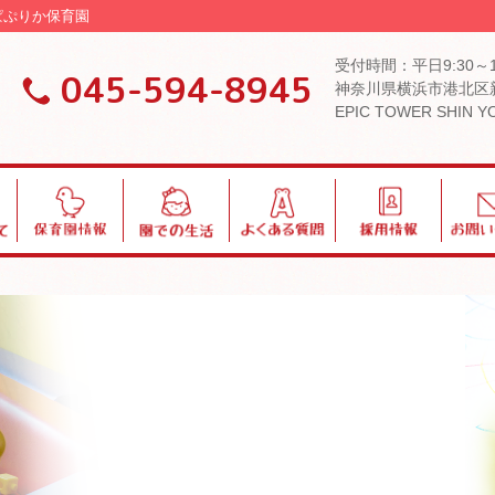
 ぱぷりか保育園
受付時間：平日9:30～
045-594-8945
神奈川県横浜市港北区新
EPIC TOWER SHIN 
保
園
よ
採
お
育
で
く
用
問
園
の
あ
い
情
生
る
合
報
活
質
わ
問
せ
ブログ・お知らせ