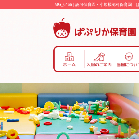
IMG_6466 | 認可保育園・小規模認可保育園
ホ
入
当
ー
園
園
ム
の
に
ご
つ
案
い
内
て