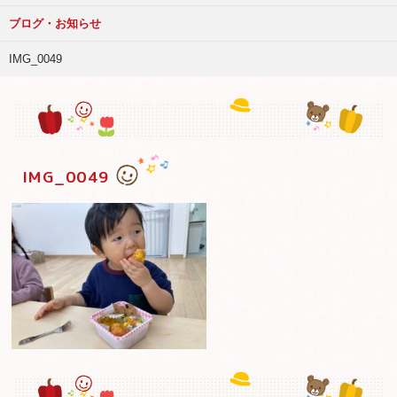
ブログ・お知らせ
IMG_0049
IMG_0049