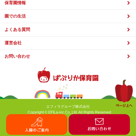
2021年6月
2021年5月
2020年10月
カテゴリー
イベント
インタビュー
ぱぷりか保育園上大岡
ぱぷりか保育園宮前平
エフィラグループ株式会社
ぱぷりか保育園平塚
Copyright © EFILa-inc.Co,.Ltd. All Rights Reserved.
入
メ
ぱぷりか保育園平塚南
園
ー
の
ル
ぱぷりか保育園戸塚
ご
で