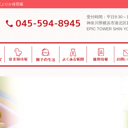
 ぱぷりか保育園
受付時間：平日9:30～
045-594-8945
神奈川県横浜市港北区新
EPIC TOWER SHIN 
保
園
よ
採
お
育
で
く
用
問
園
の
あ
い
情
生
る
合
報
活
質
わ
問
せ
ブログ・お知らせ