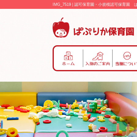
IMG_7519 | 認可保育園・小規模認可保育園
ホ
入
当
ー
園
園
ム
の
に
ご
つ
案
い
内
て