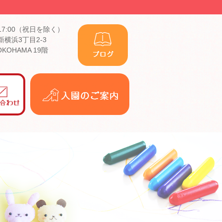
17:00（祝日を除く）
横浜3丁目2-3
YOKOHAMA 19階
入
園
の
ご
案
内