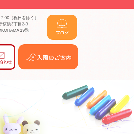
17:00（祝日を除く）
横浜3丁目2-3
YOKOHAMA 19階
入
園
の
ご
案
内