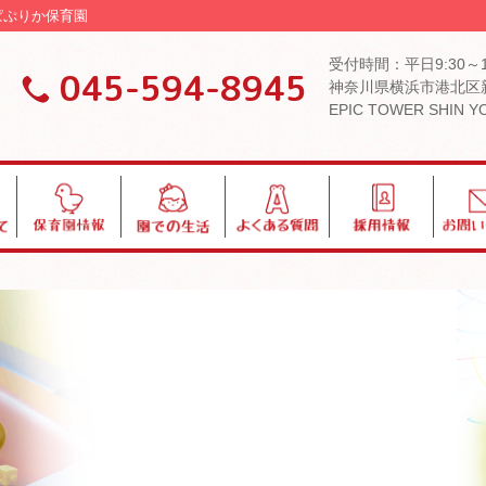
 ぱぷりか保育園
受付時間：平日9:30～
045-594-8945
神奈川県横浜市港北区新
EPIC TOWER SHIN 
保
園
よ
採
お
育
で
く
用
問
園
の
あ
い
情
生
る
合
報
活
質
わ
問
せ
ブログ・お知らせ