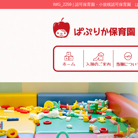
IMG_2259 | 認可保育園・小規模認可保育園
ホ
入
当
ー
園
園
ム
の
に
ご
つ
案
い
内
て