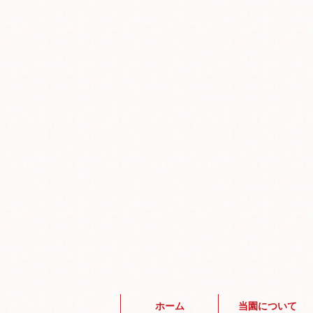
ホーム
当園について