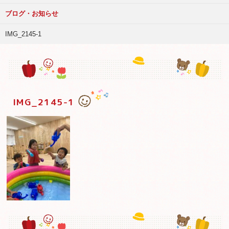
ブログ・お知らせ
IMG_2145-1
IMG_2145-1