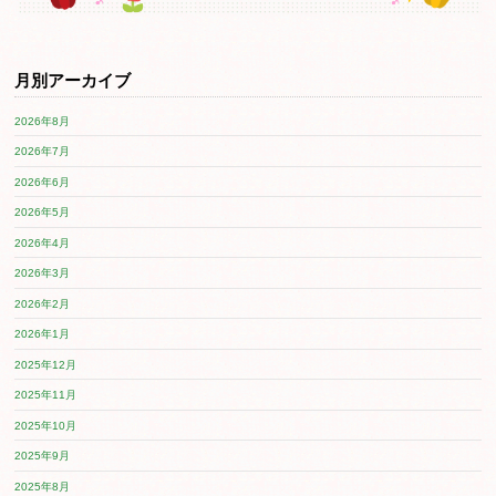
月別アーカイブ
2026年8月