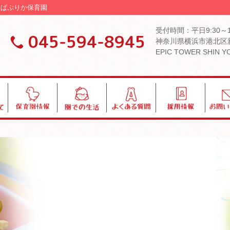
園 ぱぷりか保育園
受付時間：平日9:30～
045-594-8945
神奈川県横浜市港北区新
EPIC TOWER SHIN 
保
園
よ
採
お
育
で
く
用
問
園
の
あ
い
情
生
る
合
報
活
質
わ
問
せ
ブログ・お知らせ