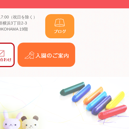
17:00（祝日を除く）
横浜3丁目2-3
YOKOHAMA 19階
入
園
の
ご
案
内