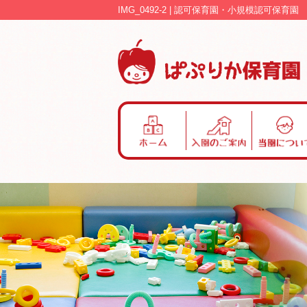
IMG_0492-2 | 認可保育園・小規模認可保育
ホ
入
当
ー
園
園
ム
の
に
ご
つ
案
い
内
て