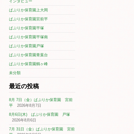
インタビュー
ぱぷりか保育園上大岡
ぱぷりか保育園宮前平
ぱぷりか保育園平塚
ぱぷりか保育園平塚南
ぱぷりか保育園戸塚
ぱぷりか保育園青葉台
ぱぷりか保育園鶴ヶ峰
未分類
最近の投稿
8月 7日（金）ぱぷりか保育園 宮前
平
2026年8月7日
8月6日(木) ぱぷりか保育園 戸塚
2026年8月6日
7月 31日（金）ぱぷりか保育園 宮前