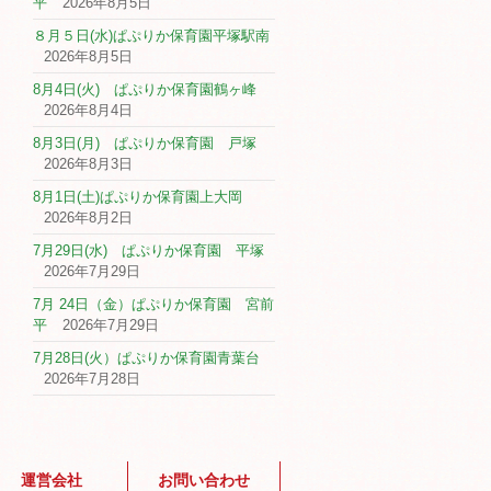
平
2026年8月5日
８月５日(水)ぱぷりか保育園平塚駅南
2026年8月5日
8月4日(火) ぱぷりか保育園鶴ヶ峰
2026年8月4日
8月3日(月) ぱぷりか保育園 戸塚
2026年8月3日
8月1日(土)ぱぷりか保育園上大岡
2026年8月2日
7月29日(水) ぱぷりか保育園 平塚
2026年7月29日
7月 24日（金）ぱぷりか保育園 宮前
平
2026年7月29日
7月28日(火）ぱぷりか保育園青葉台
2026年7月28日
運営会社
お問い合わせ