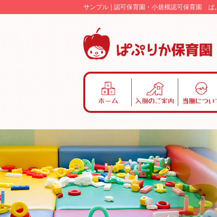
サンプル | 認可保育園・小規模認可保育園 
ホ
入
当
ー
園
園
ム
の
に
ご
つ
案
い
内
て