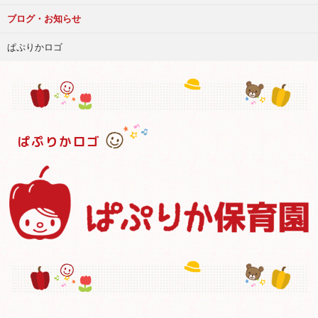
ブログ・お知らせ
ぱぷりかロゴ
ぱぷりかロゴ