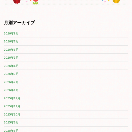
月別アーカイブ