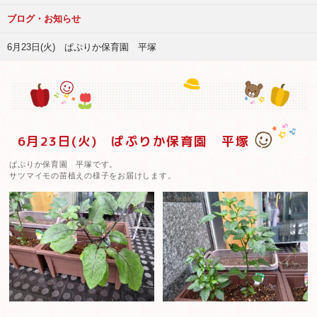
ブログ・お知らせ
6月23日(火) ぱぷりか保育園 平塚
6月23日(火) ぱぷりか保育園 平