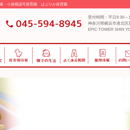
可保育園・小規模認可保育園 ぱぷりか保育園
受付時間：平日9:30～
045-594-8945
神奈川県横浜市港北区新
EPIC TOWER SHIN 
保
園
よ
採
お
育
で
く
用
問
園
の
あ
い
情
生
る
合
報
活
質
わ
問
せ
ブログ・お知らせ