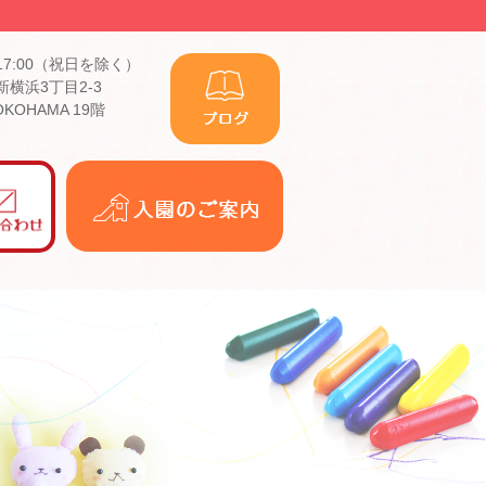
17:00（祝日を除く）
横浜3丁目2-3
YOKOHAMA 19階
入
園
の
ご
案
内