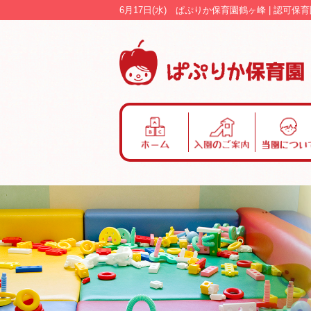
6月17日(水) ぱぷりか保育園鶴ヶ峰 | 認
ホ
入
当
ー
園
園
ム
の
に
ご
つ
案
い
内
て