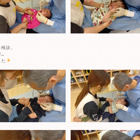
科検診。
…
した