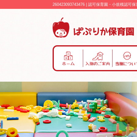
260423093743476 | 認可保育園・小規模
ホ
入
当
ー
園
園
ム
の
に
ご
つ
案
い
内
て