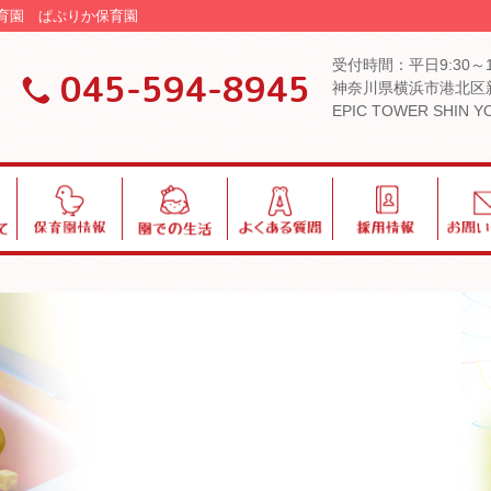
認可保育園 ぱぷりか保育園
受付時間：平日9:30～
045-594-8945
神奈川県横浜市港北区新
EPIC TOWER SHIN 
保
園
よ
採
お
育
で
く
用
問
園
の
あ
い
情
生
る
合
報
活
質
わ
問
せ
ブログ・お知らせ