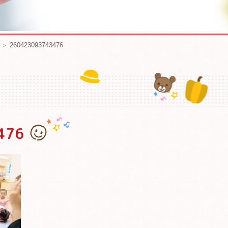
260423093743476
476