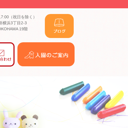
17:00（祝日を除く）
横浜3丁目2-3
YOKOHAMA 19階
入
園
の
ご
案
内