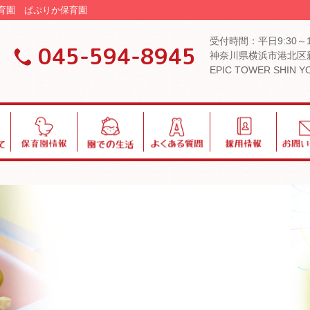
認可保育園 ぱぷりか保育園
受付時間：平日9:30～
045-594-8945
神奈川県横浜市港北区新
EPIC TOWER SHIN 
保
園
よ
採
お
育
で
く
用
問
園
の
あ
い
情
生
る
合
報
活
質
わ
問
せ
ブログ・お知らせ