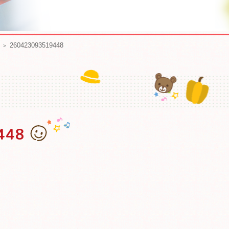
260423093519448
448