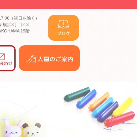
17:00（祝日を除く）
横浜3丁目2-3
YOKOHAMA 19階
入
園
の
ご
案
内