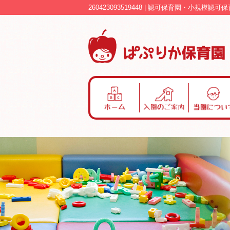
260423093519448 | 認可保育園・小規模
ホ
入
当
ー
園
園
ム
の
に
ご
つ
案
い
内
て