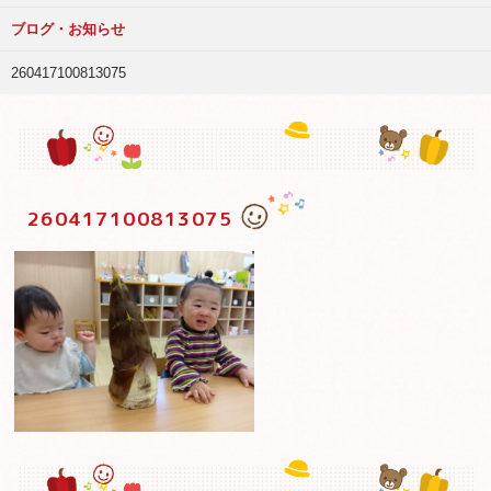
ブログ・お知らせ
260417100813075
260417100813075