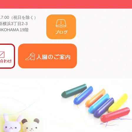
17:00（祝日を除く）
横浜3丁目2-3
YOKOHAMA 19階
入
園
の
ご
案
内