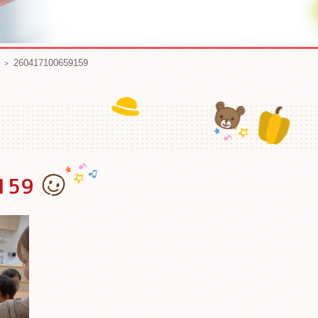
260417100659159
159