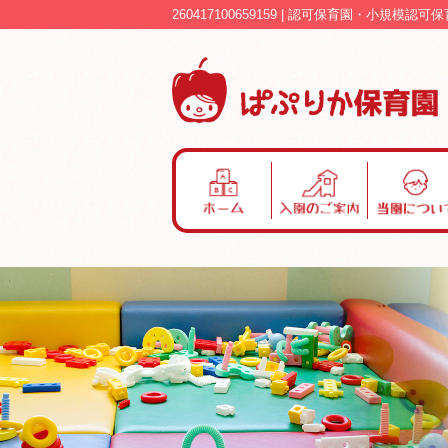
260417100659159 | 認可保育園・小規模
ホ
入
当
ー
園
園
ム
の
に
ご
つ
案
い
内
て