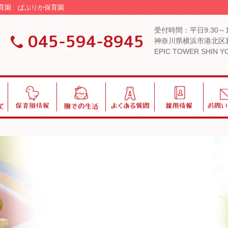
認可保育園 ぱぷりか保育園
受付時間：平日9:30～
045-594-8945
神奈川県横浜市港北区新
EPIC TOWER SHIN 
保
園
よ
採
お
育
で
く
用
問
園
の
あ
い
情
生
る
合
報
活
質
わ
問
せ
ブログ・お知らせ