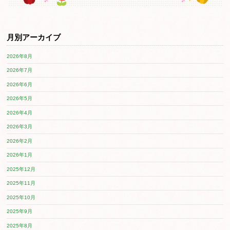
月別アーカイブ
2026年8月