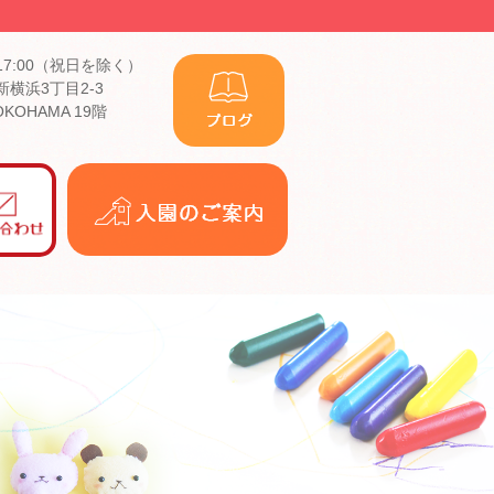
17:00（祝日を除く）
横浜3丁目2-3
YOKOHAMA 19階
入
園
の
ご
案
内