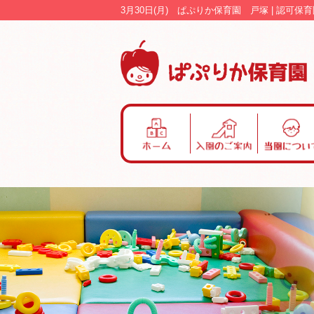
3月30日(月) ぱぷりか保育園 戸塚 | 認
ホ
入
当
ー
園
園
ム
の
に
ご
つ
案
い
内
て