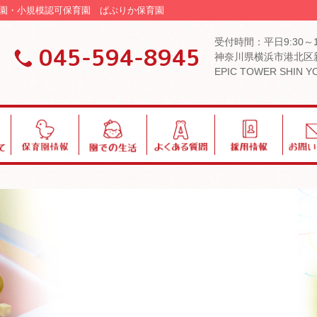
可保育園・小規模認可保育園 ぱぷりか保育園
受付時間：平日9:30～
045-594-8945
神奈川県横浜市港北区新
EPIC TOWER SHIN 
保
園
よ
採
お
育
で
く
用
問
園
の
あ
い
情
生
る
合
報
活
質
わ
問
せ
ブログ・お知らせ