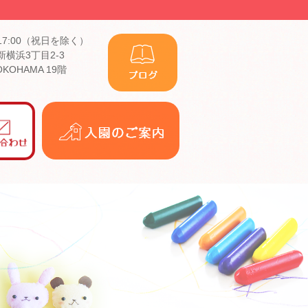
17:00（祝日を除く）
横浜3丁目2-3
YOKOHAMA 19階
入
園
の
ご
案
内