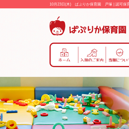
10月23日(木) ぱぷりか保育園 戸塚 | 認
ホ
入
当
ー
園
園
ム
の
に
ご
つ
案
い
内
て