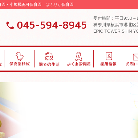
可保育園・小規模認可保育園 ぱぷりか保育園
受付時間：平日9:30～
045-594-8945
神奈川県横浜市港北区新
EPIC TOWER SHIN 
保
園
よ
採
お
育
で
く
用
問
園
の
あ
い
情
生
る
合
報
活
質
わ
問
せ
ブログ・お知らせ