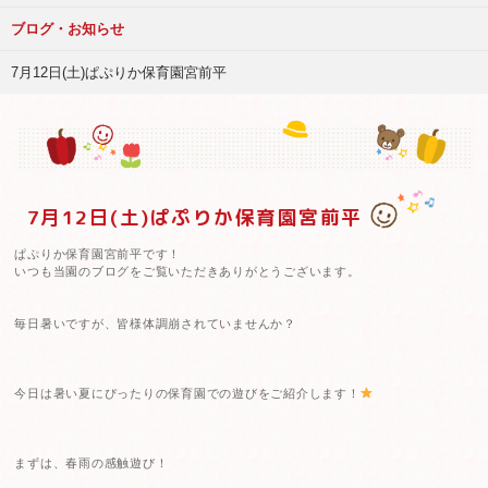
ブログ・お知らせ
7月12日(土)ぱぷりか保育園宮前平
7月12日(土)ぱぷりか保育園宮前平