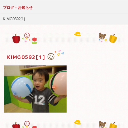
ブログ・お知らせ
KIMG0592[1]
KIMG0592[1]