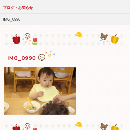
ブログ・お知らせ
IMG_0990
IMG_0990