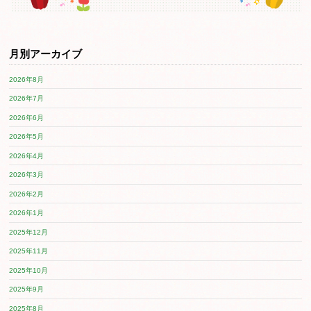
月別アーカイブ