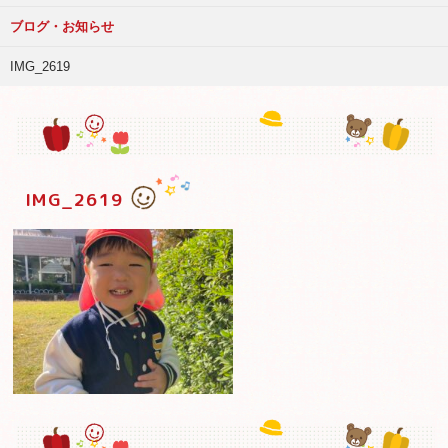
ブログ・お知らせ
IMG_2619
IMG_2619