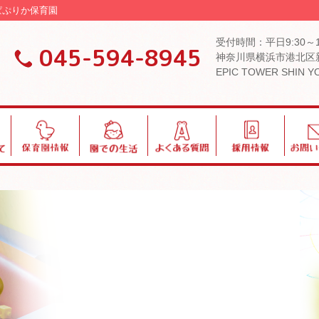
 ぱぷりか保育園
受付時間：平日9:30～
045-594-8945
神奈川県横浜市港北区新
EPIC TOWER SHIN 
保
園
よ
採
お
育
で
く
用
問
園
の
あ
い
情
生
る
合
報
活
質
わ
問
せ
ブログ・お知らせ