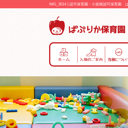
IMG_3014 | 認可保育園・小規模認可保育園
ホ
入
当
ー
園
園
ム
の
に
ご
つ
案
い
内
て