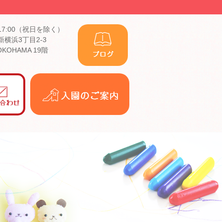
17:00（祝日を除く）
横浜3丁目2-3
YOKOHAMA 19階
入
園
の
ご
案
内