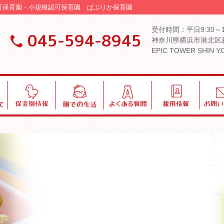
 認可保育園・小規模認可保育園 ぱぷりか保育園
受付時間：平日9:30～
045-594-8945
神奈川県横浜市港北区新
EPIC TOWER SHIN 
保
園
よ
採
お
育
で
く
用
問
園
の
あ
い
情
生
る
合
報
活
質
わ
問
せ
ブログ・お知らせ