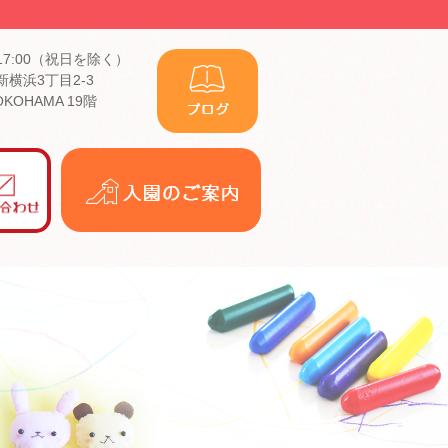
17:00（祝日を除く）
横浜3丁目2-3
YOKOHAMA 19階
入
園
の
ご
案
内