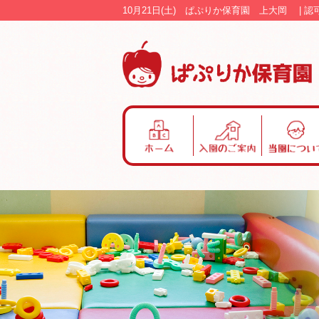
10月21日(土) ぱぷりか保育園 上大岡 |
ホ
入
当
ー
園
園
ム
の
に
ご
つ
案
い
内
て