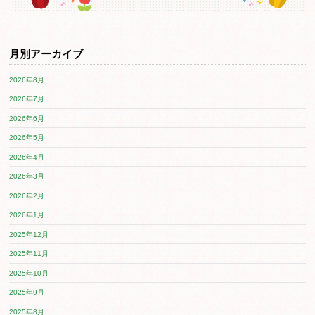
月別アーカイブ