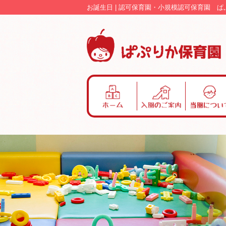
お誕生日 | 認可保育園・小規模認可保育園 
ホ
入
当
ー
園
園
ム
の
に
ご
つ
案
い
内
て