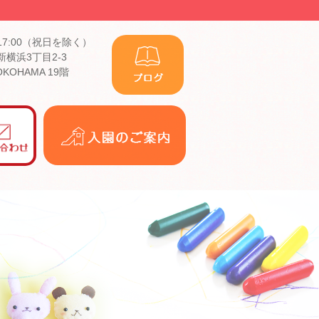
17:00（祝日を除く）
横浜3丁目2-3
YOKOHAMA 19階
入
園
の
ご
案
内