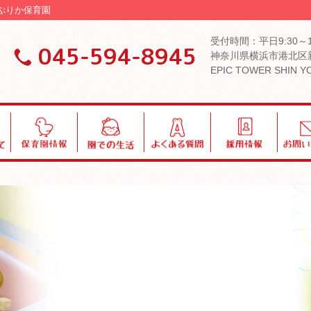
ぱぷりか保育園
受付時間：平日9:30～
045-594-8945
神奈川県横浜市港北区新
EPIC TOWER SHIN 
保
園
よ
採
お
育
で
く
用
問
園
の
あ
い
情
生
る
合
報
活
質
わ
問
せ
ブログ・お知らせ