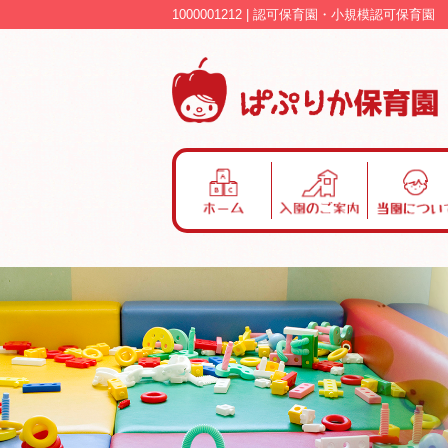
1000001212 | 認可保育園・小規模認可保育
ホ
入
当
ー
園
園
ム
の
に
ご
つ
案
い
内
て