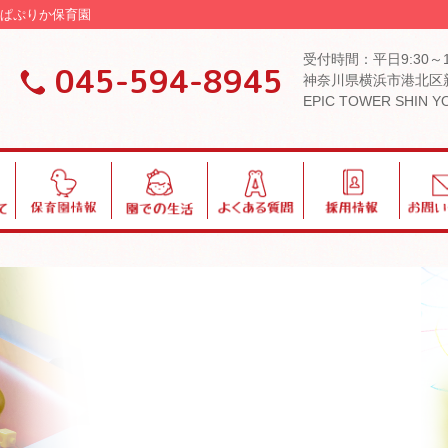
園 ぱぷりか保育園
受付時間：平日9:30～
045-594-8945
神奈川県横浜市港北区新
EPIC TOWER SHIN 
保
園
よ
採
お
育
で
く
用
問
園
の
あ
い
情
生
る
合
報
活
質
わ
問
せ
ブログ・お知らせ