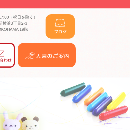
17:00（祝日を除く）
横浜3丁目2-3
YOKOHAMA 19階
入
園
の
ご
案
内