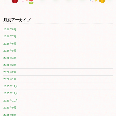
月別アーカイブ