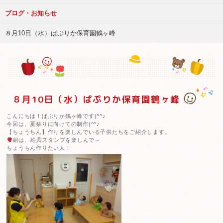
ブログ・お知らせ
８月10日（水）ぱぷりか保育園鶴ヶ峰
８月10日（水）ぱぷりか保育園鶴