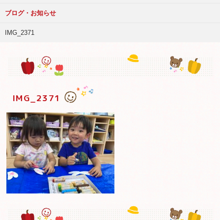
ブログ・お知らせ
IMG_2371
IMG_2371