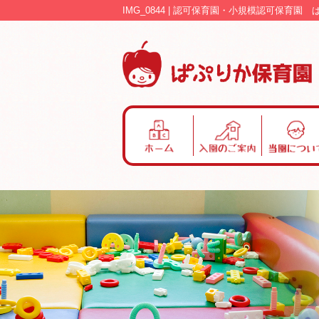
IMG_0844 | 認可保育園・小規模認可保育園
ホ
入
当
ー
園
園
ム
の
に
ご
つ
案
い
内
て