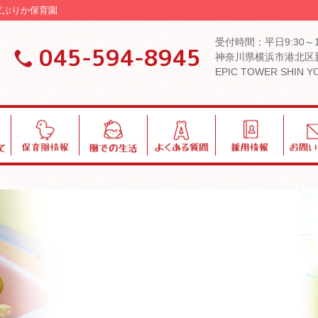
 ぱぷりか保育園
受付時間：平日9:30～
045-594-8945
神奈川県横浜市港北区新
EPIC TOWER SHIN 
保
園
よ
採
お
育
で
く
用
問
園
の
あ
い
情
生
る
合
報
活
質
わ
問
せ
ブログ・お知らせ