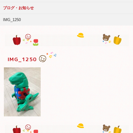
ブログ・お知らせ
IMG_1250
IMG_1250