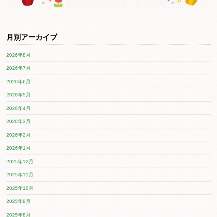
月別アーカイブ