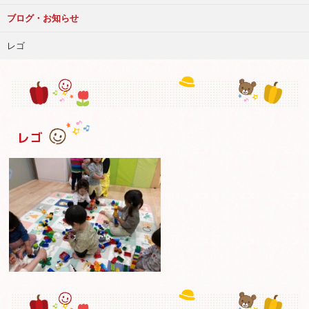
ブログ・お知らせ
レゴ
レゴ