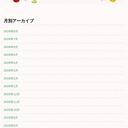
月別アーカイブ
2026年8月